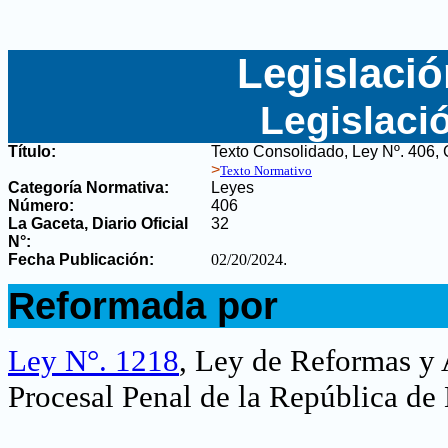
Legislació
Legislaci
Título:
Texto Consolidado, Ley Nº. 406,
>
Texto Normativo
Categoría Normativa:
Leyes
Número:
406
La Gaceta, Diario Oficial
32
N°
:
Fecha Publicación:
02/20/2024
.
.
Reformada por
.
Ley N°. 1218
, Ley de Reformas y 
Procesal Penal de la República de