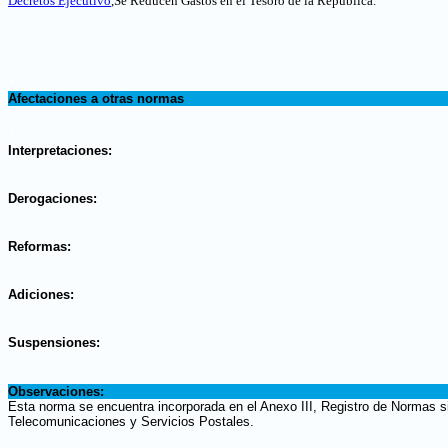
Decretos Ejecutivo
,Se Reducen Gastos en el Tesoro de la República
.
.
Afectaciones a otras normas
.
Interpretaciones:
.
Derogaciones:
.
Reformas:
.
Adiciones:
.
Suspensiones:
.
Observaciones:
Esta norma se encuentra incorporada en el Anexo III, Registro de Normas si
Telecomunicaciones y Servicios Postales.