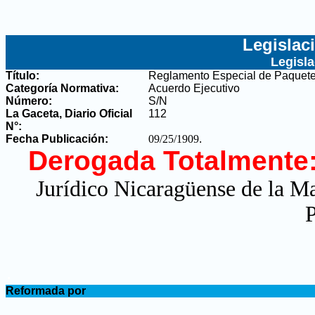
Legislac
Legisl
Título:
Reglamento Especial de Paquete
Categoría Normativa:
Acuerdo Ejecutivo
Número:
S/N
La Gaceta, Diario Oficial
112
N°
:
Fecha Publicación:
09/25/1909
.
Derogada Totalmente
Jurídico Nicaragüense de la M
P
.
Reformada por
.