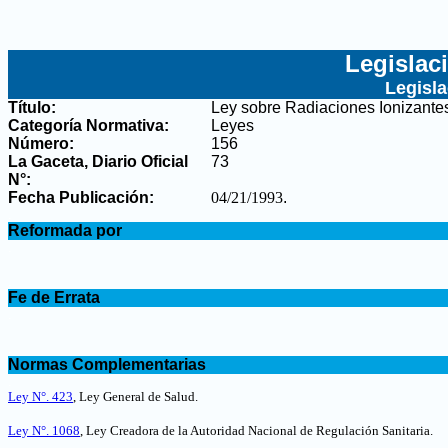
Legislac
Legisl
Título:
Ley sobre Radiaciones Ionizante
Categoría Normativa:
Leyes
Número:
156
La Gaceta, Diario Oficial
73
N°
:
Fecha Publicación:
04/21/1993
.
.
Reformada por
.
.
Fe de Errata
.
.
Normas Complementarias
.
Ley N°. 423
, Ley General de Salud
.
Ley N°. 1068
, Ley Creadora de la Autoridad Nacional de Regulación Sanitaria.