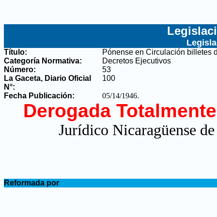
Legislac
Legisl
Título:
Pónense en Circulación billetes
Categoría Normativa:
Decretos Ejecutivos
Número:
53
La Gaceta, Diario Oficial
100
N°
:
Fecha Publicación:
05/14/1946
.
Derogada Totalmente
Jurídico Nicaragüense de
.
Reformada por
.