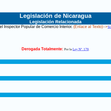
Legislación de Nicaragua
Legislación Relacionada
l Inspector Popular de Comercio Interior
.
(Enlace al Texto)-->
Te
Derogada Totalmente:
Por la
Ley N°. 179
.