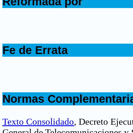
Reformada por
.
.
Fe de Errata
.
.
Normas Complementari
.
Texto Consolidado
, Decreto Ejecu
General de Telecomunicaciones y S