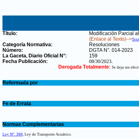
Título:
Modificación Parcial a
(Enlace al Texto)-->
Tex
Categoría Normativa:
Resoluciones
Número:
DGTA N°. 014-2023
La Gaceta, Diario Oficial N°
:
159
Fecha Publicación:
08/30/2023
.
Derogada Totalmente:
Se deja sin efec
.
Reformada por
.
.
Fe de Errata
.
.
Normas Complementarias
.
Ley N°. 399
, Ley de Transporte Acuático.