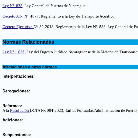
Ley N°. 838
, Ley General de Puertos de Nicaragua.
Decreto A.N. Nº. 4877
, Reglamento a la Ley de Transporte Acuático.
Decreto Ejecutivo
Nº. 32-2013, Reglamento de la Ley N°. 838, Ley General de Pu
.
Normas Relacionadas
.
Ley N°. 1036,
Ley del Digesto Jurídico Nicaragüense de la Materia de Transporte
.
Afectaciones a otras normas
.
Interpretaciones:
.
Derogaciones:
.
Reformas:
A la
Resolución
DGTA Nº. 004-2023, Tarifas Portuarias Administración de Puerto
.
Adiciones:
.
Suspensiones: