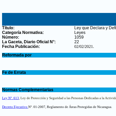
Título:
Ley que Declara y Def
Categoría Normativa:
Leyes
Número:
1059
La Gaceta, Diario Oficial N°
:
22
Fecha Publicación:
02/02/2021
.
.
Reformada por
.
.
Fe de Errata
.
.
Normas Complementarias
.
Ley N°. 613
, Ley de Protección y Seguridad a las Personas Dedicadas a la Activi
Decreto Ejecutivo
N°. 01-2007, Reglamento de Áreas Protegidas de Nicaragua
.
.