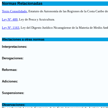
Normas Relacionadas
.
Texto Consolidado
, Estatuto de Autonomía de las Regiones de la Costa Caribe d
Ley N°. 489
, Ley de Pesca y Acuicultura
.
Ley N°. 1163
, Ley del Digesto Jurídico Nicaragüense de la Materia de Medio Amb
.
Afectaciones a otras normas
.
Interpretaciones:
.
Derogaciones:
.
Reformas:
.
Adiciones:
.
Suspensiones:
.
Observaciones: