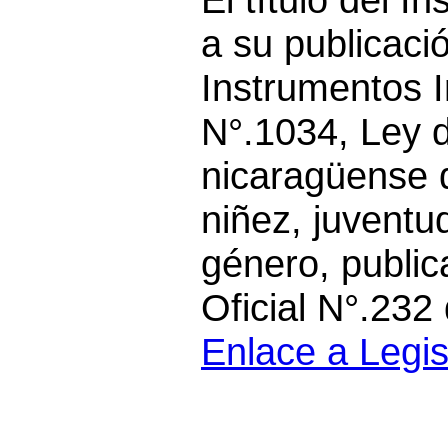
a su publicaci
Instrumentos I
N°.1034, Ley d
nicaragüense d
niñez, juventu
género, public
Oficial N°.232
Enlace a Legi
.