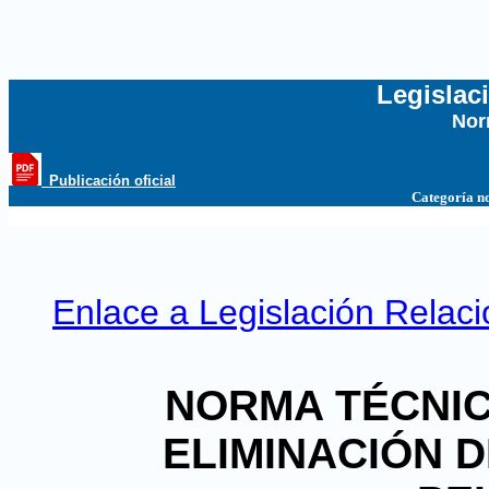
Legislac
Nor
...
_Publicación oficial
Categoría n
Enlace a Legislación Relac
NORMA TÉCNIC
ELIMINACIÓN 