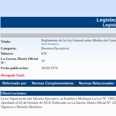
Legisla
Legisl
...
.
Reglamento de la Ley General sobre Medios de Com
Título:
Texto Normativo
Categoría:
Decretos Ejecutivos
Número:
S/N
La Gaceta, Diario Oficial
19
N°:
Fecha publicación:
28/09/1979
Derogado Total:
Reformado por
Normas Complementarias
Normas Relacionadas
Observaciones:
La no Vigencia de este Decreto Ejecutivo, se Establece Mediante La Ley N°. 1003,
Aprobado el 02 de Octubre de 2019, Publicado en La Gaceta, Diario Oficial N°. 24
Vigencia o Derecho Histórico.