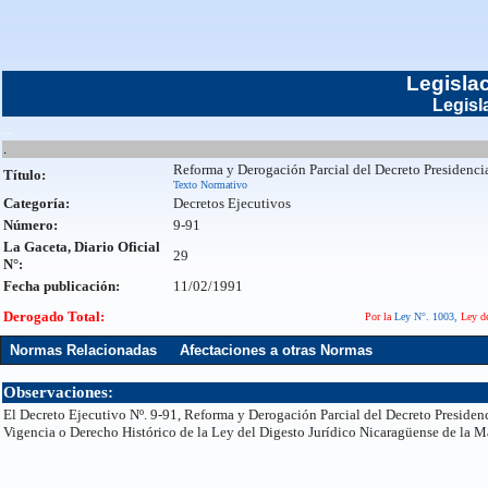
Legisla
Legisl
...
.
Reforma y Derogación Parcial del Decreto Presidencia
Título:
Texto Normativo
Categoría:
Decretos Ejecutivos
Número:
9-91
La Gaceta, Diario Oficial
29
N°:
Fecha publicación:
11/02/1991
Derogado Total:
Por la
Ley N°. 1003,
Ley de
Normas Relacionadas
Afectaciones a otras Normas
Observaciones:
El Decreto Ejecutivo Nº. 9-91, Reforma y Derogación Parcial del Decreto Presidenc
Vigencia o Derecho Histórico de la Ley del Digesto Jurídico Nicaragüense de la M