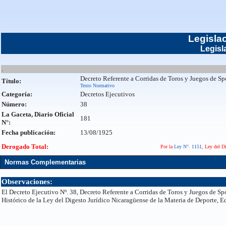
Legisla
Legisl
...
.
Decreto Referente a Corridas de Toros y Juegos de Sp
Título:
Texto Normativo
Categoría:
Decretos Ejecutivos
Número:
38
La Gaceta, Diario Oficial
181
N°:
Fecha publicación:
13/08/1925
Derogado Total:
Por la
Ley N°. 1151
, Ley del D
Normas Complementarias
Observaciones:
El Decreto Ejecutivo Nº. 38, Decreto Referente a Corridas de Toros y Juegos de Sp
Histórico de la Ley del Digesto Jurídico Nicaragüense de la Materia de Deporte, E