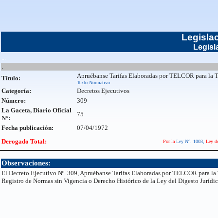
Legisla
Legisl
...
.
Apruébanse Tarifas Elaboradas por TELCOR para la 
Título:
Texto Normativo
Categoría:
Decretos Ejecutivos
Número:
309
La Gaceta, Diario Oficial
75
N°:
Fecha publicación:
07/04/1972
Derogado Total:
Por la
Ley N°. 1003,
Ley de
Observaciones:
El Decreto Ejecutivo Nº. 309, Apruébanse Tarifas Elaboradas por TELCOR para la 
Registro de Normas sin Vigencia o Derecho Histórico de la Ley del Digesto Jurídi