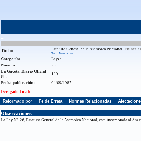
...
.
Estatuto General de la Asamblea Nacional
. Enlace a
Título:
Texto Normativo
Categoría:
Leyes
Número:
26
La Gaceta, Diario Oficial
199
N°:
Fecha publicación:
04/09/1987
Derogado Total:
Reformado por
Fe de Errata
Normas Relacionadas
Afectacione
Observaciones:
La Ley Nº. 26, Estatuto General de la Asamblea Nacional, esta incorporada al Anex