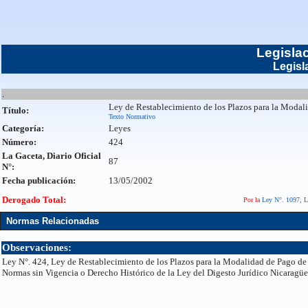
Legisla
Legisl
...
.
Ley de Restablecimiento de los Plazos para la Modal
Título:
Texto Normativo
Categoría:
Leyes
Número:
424
La Gaceta, Diario Oficial
87
N°:
Fecha publicación:
13/05/2002
Derogado Total:
Por la
Ley N°. 1097
, L
Normas Relacionadas
Observaciones:
Ley N°. 424, Ley de Restablecimiento de los Plazos para la Modalidad de Pago de 
Normas sin Vigencia o Derecho Histórico de la Ley del Digesto Jurídico Nicaragüe