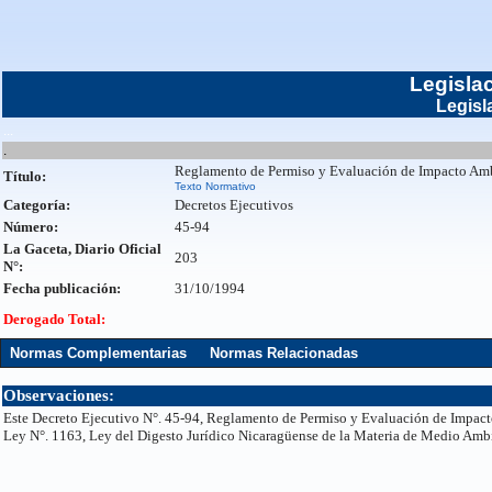
Legisla
Legisl
...
.
Reglamento de Permiso y Evaluación de Impacto Am
Título:
Texto Normativo
Categoría:
Decretos Ejecutivos
Número:
45-94
La Gaceta, Diario Oficial
203
N°:
Fecha publicación:
31/10/1994
Derogado Total:
Normas Complementarias
Normas Relacionadas
Observaciones:
Este Decreto Ejecutivo N°. 45-94, Reglamento de Permiso y Evaluación de Impacto 
Ley N°. 1163, Ley del Digesto Jurídico Nicaragüense de la Materia de Medio Amb