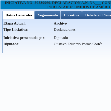
INICIATIVA NO.
20239960
.
DECLARACIÓN A.N. N°.___ CO
POR ESTADOS UNIDOS DE AMÉRIC
Datos Generales
Seguimiento
Iniciativa
Debate en Plena
Etapa Actual:
Archivo
Tipo Iniciativa:
Declaraciones
Iniciativa presentada por:
Diputado
Diputado:
Gustavo Eduardo Porras Cortés