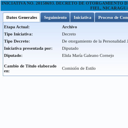
INICIATIVA NO.
20158693
.
DECRETO DE OTORGAMIENTO DE 
FIEL, NICARAGU
Datos Generales
Seguimiento
Iniciativa
Proceso de Con
Etapa Actual:
Archivo
Tipo Iniciativa:
Decreto
Tipo Decreto:
De otorgamiento de la Personalidad 
Iniciativa presentada por:
Diputado
Diputado:
Elida María Galeano Cornejo
Cambio de Título elaborado
Comisión de Estilo
en: