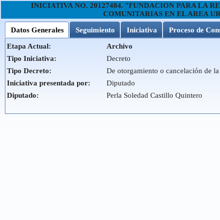
INICIATIVA NO.
20127484
.
"FUNDACION PARA LA R
COMUNITARIAS EN EL AREA U
Datos Generales
Seguimiento
Iniciativa
Proceso de Con
Etapa Actual:
Archivo
Tipo Iniciativa:
Decreto
Tipo Decreto:
De otorgamiento o cancelación de la
Iniciativa presentada por:
Diputado
Diputado:
Perla Soledad Castillo Quintero