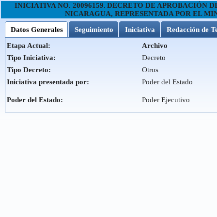
INICIATIVA NO.
20096159
.
DECRETO DE APROBACIÓN DEL
NICARAGUA, REPRESENTADA POR EL MI
Datos Generales
Seguimiento
Iniciativa
Redacción de T
Etapa Actual:
Archivo
Tipo Iniciativa:
Decreto
Tipo Decreto:
Otros
Iniciativa presentada por:
Poder del Estado
Poder del Estado:
Poder Ejecutivo