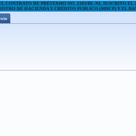
 CONTRATO DE PRÉSTAMO NO. 2203/BL-NI, SUSCRITO EL 
NISTRO DE HACIENDA Y CRÉDITO PÚBLICO (MHCP) Y EL 
exto