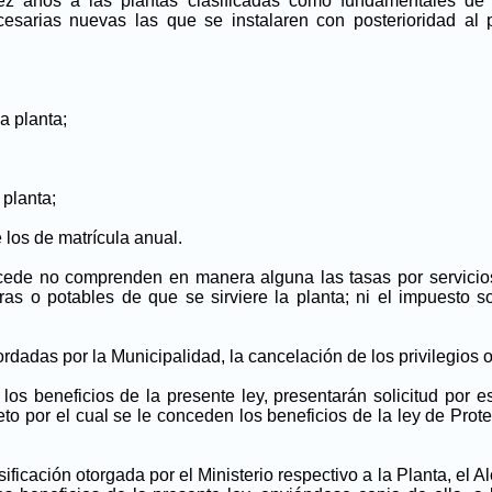
z años a las plantas clasificadas como fundamentales de i
cesarias nuevas las que se instalaren con posterioridad al
a planta;
 planta;
 los de matrícula anual.
cede no comprenden en manera alguna las tasas por servicios
s o potables de que se sirviere la planta; ni el impuesto s
dadas por la Municipalidad, la cancelación de los privilegios 
s beneficios de la presente ley, presentarán solicitud por es
por el cual se le conceden los beneficios de la ley de Protecci
ficación otorgada por el Ministerio respectivo a la Planta, el A