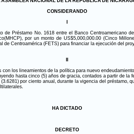
 ASAMBLEA NACIONAL DE LA REPUBLICA DE NICARA
CONSIDERANDO
I
rato de Préstamo No. 1618 entre el Banco Centroamericano de
blico(MHCP), por un monto de US$5,000,000.00 (Cinco Millon
l de Centroamérica (FETS) para financiar la ejecución del proye
II
s con los lineamientos de la política para nuevo endeudamiento
luyendo hasta cinco (5) años de gracia, contados a partir de la
o (3.6281) por ciento anual, durante la vigencia del préstamo, q
ilaterales.
HA DICTADO
DECRETO