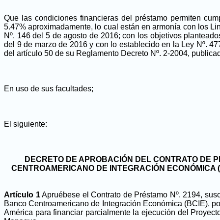
Que las condiciones financieras del préstamo permiten cum
5.47% aproximadamente, lo cual están en armonía con los Lin
Nº. 146 del 5 de agosto de 2016; con los objetivos plantead
del 9 de marzo de 2016 y con lo establecido en la Ley Nº. 47
del artículo 50 de su Reglamento Decreto Nº. 2-2004, publicad
En uso de sus facultades;
El siguiente:
DECRETO DE APROBACIÓN DEL CONTRATO DE PRÉ
CENTROAMERICANO DE INTEGRACIÓN ECONÓMICA (B
Artículo 1
Apruébese el Contrato de Préstamo Nº. 2194, suscri
Banco Centroamericano de Integración Económica (BCIE), por
América para financiar parcialmente la ejecución del Proyect