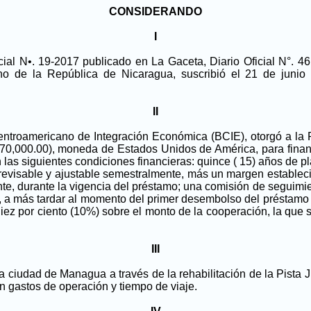
CONSIDERANDO
I
ial N•. 19-2017 publicado en La Gaceta, Diario Oficial N°. 46
no de la República de Nicaragua, suscribió el 21 de juni
II
ntroamericano de Integración Económica (BCIE), otorgó a la
70,000.00), moneda de Estados Unidos de América, para financi
 las siguientes condiciones financieras: quince ( 15) años de pl
 revisable y ajustable semestralmente, más un margen establec
nte, durante la vigencia del préstamo; una comisión de seguimie
z, a más tardar al momento del primer desembolso del préstamo 
l diez por ciento (10%) sobre el monto de la cooperación, la qu
III
 la ciudad de Managua a través de la rehabilitación de la Pista 
en gastos de operación y tiempo de viaje.