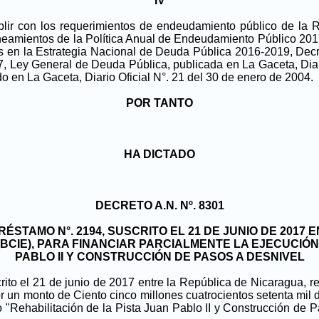
IV
plir con los requerimientos de endeudamiento público de la
eamientos de la Política Anual de Endeudamiento Público 2017,
os en la Estrategia Nacional de Deuda Pública 2016-2019, Decre
7, Ley General de Deuda Pública, publicada en La Gaceta, Diar
o en La Gaceta, Diario Oficial N°. 21 del 30 de enero de 2004.
POR TANTO
HA DICTADO
DECRETO A.N. Nº. 8301
STAMO N°. 2194, SUSCRITO EL 21 DE JUNIO DE 2017 
CIE), PARA FINANCIAR PARCIALMENTE LA EJECUCIÓN 
PABLO II Y CONSTRUCCIÓN DE PASOS A DESNIVEL
to el 21 de junio de 2017 entre la República de Nicaragua, re
 un monto de Ciento cinco millones cuatrocientos setenta mil
o "Rehabilitación de la Pista Juan Pablo II y Construcción de P