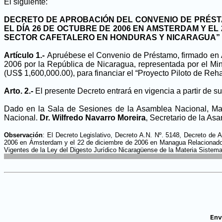
El siguiente:
DECRETO DE APROBACIÓN DEL CONVENIO DE PRÉST
EL DÍA 26 DE OCTUBRE DE 2006 EN AMSTERDAM Y EL
SECTOR CAFETALERO EN HONDURAS Y NICARAGUA”
Artículo 1.-
Apruébese el Convenio de Préstamo, firmado en 
2006 por la República de Nicaragua, representada por el Mi
(US$ 1,600,000.00), para financiar el “Proyecto Piloto de Reha
Arto. 2.-
El presente Decreto entrará en vigencia a partir de su
Dado en la Sala de Sesiones de la Asamblea Nacional, Mana
Nacional.
Dr. Wilfredo Navarro Moreira
, Secretario de la As
Observación
:
El Decreto Legislativo, Decreto A.N. Nº. 5148, Decreto de
2006 en Ámsterdam y el 22 de diciembre de 2006 en Managua Relacionado co
Vigentes de la Ley del Digesto Jurídico Nicaragüense de la Materia Sistema
En