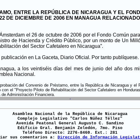
AMO, ENTRE LA REPÚBLICA DE NICARAGUA Y EL FO
 22 DE DICIEMBRE DE 2006 EN MANAGUA RELACIONAD
Ámsterdam el 26 de octubre de 2006 por el Fondo Común para
nistro de Hacienda y Crédito Público, por un monto de Un Mill
bilitación del Sector Cafetalero en Nicaragua”.
 publicación en La Gaceta, Diario Oficial. Por tanto publíquese.
gua, a los veintiséis días del mes de junio del año dos mil
amblea Nacional.
 Aprobación del Convenio de Préstamo, entre la República de Nicaragua y e
n el "Proyecto Piloto de Rehabilitación del Sector Cafetalero en Honduras
 de Administración Financiera.
-
Asamblea Nacional de la República de Nicaragua
Complejo Legislativo "Carlos Núñez Téllez"
Avenida Peatonal General Augusto C. Sandino
Edificio Gral. Benjamín Zeledón, 7mo. Piso
Teléfono Directo: 2276-8460. Ext.: 281
viar sus comentarios a:
Dirección de Información Legislat