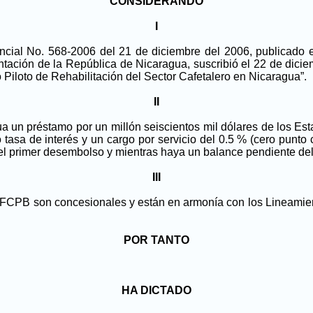
CONSIDERANDO
I
cial No. 568-2006 del 21 de diciembre del 2006, publicado en 
entación de la República de Nicaragua, suscribió el 22 de di
 Piloto de Rehabilitación del Sector Cafetalero en Nicaragua”.
II
ua un préstamo por un millón seiscientos mil dólares de los E
asa de interés y un cargo por servicio del 0.5 % (cero punto c
el primer desembolso y mientras haya un balance pendiente de
III
l FCPB son concesionales y están en armonía con los Lineamie
POR TANTO
HA DICTADO