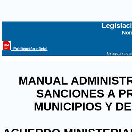
Legislac
Nor
...
_Publicación oficial
Categoría nor
MANUAL ADMINISTR
SANCIONES A P
MUNICIPIOS Y D