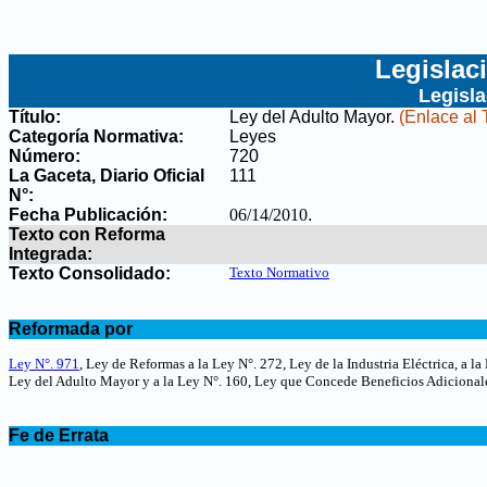
Legislac
Legisl
Título:
Ley del Adulto Mayor
.
(Enlace al 
Categoría Normativa:
Leyes
Número:
720
La Gaceta, Diario Oficial
111
N°
:
Fecha Publicación:
06/14/2010
.
Texto con Reforma
Integrada:
Texto Consolidado:
Texto Normativo
.
Reformada por
.
Ley N°. 971
, Ley de Reformas a la Ley N°. 272, Ley de la Industria Eléctrica, a l
Ley del Adulto Mayor y a la Ley N°. 160, Ley que Concede Beneficios Adicionales
.
Fe de Errata
.