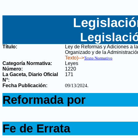
Legislació
Legislaci
Título:
Ley de Reformas y Adiciones a la
Organizado y de la Administraci
Texto)-->
Texto Normativo
Categoría Normativa:
Leyes
Número:
1220
La Gaceta, Diario Oficial
171
N°
:
Fecha Publicación:
09/13/2024
.
.
Reformada por
.
.
Fe de Errata
.