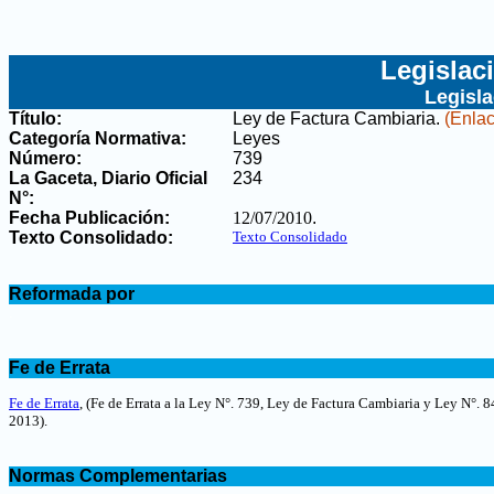
Legislac
Legisl
Título:
Ley de Factura Cambiaria
.
(Enlac
Categoría Normativa:
Leyes
Número:
739
La Gaceta, Diario Oficial
234
N°
:
Fecha Publicación:
12/07/2010
.
Texto Consolidado:
Texto Consolidado
.
Reformada por
.
.
Fe de Errata
.
Fe de Errata
,
(Fe de Errata a la Ley N°. 739, Ley de Factura Cambiaria y Ley N°. 
2013)
.
.
Normas Complementarias