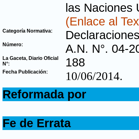
las Naciones 
(Enlace al Tex
Categoría Normativa:
Declaracione
Número:
A.N. N°. 04-2
La Gaceta, Diario Oficial
188
N°
:
Fecha Publicación:
.
10/06/2014
.
Reformada por
.
.
Fe de Errata
.