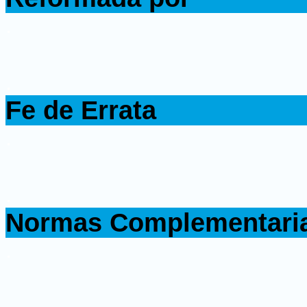
.
.
Fe de Errata
.
.
Normas Complementari
.