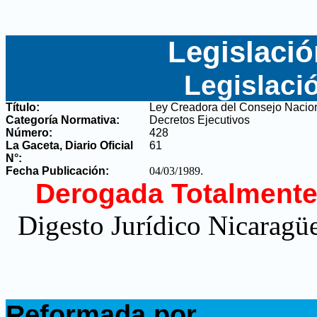
Legislació
Legislaci
Título:
Ley Creadora del Consejo Nacion
Categoría Normativa:
Decretos Ejecutivos
Número:
428
La Gaceta, Diario Oficial
61
N°
:
Fecha Publicación:
04/03/1989
.
Derogada Totalmente
Digesto Jurídico Nicaragüe
.
Reformada por