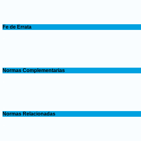
.
Fe de Errata
.
.
Normas Complementarias
.
.
Normas Relacionadas
.