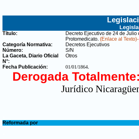
Legislac
Legisl
Título:
Decreto Ejecutivo de 24 de Juli
Protomedicato
.
(Enlace al Texto)-
Categoría Normativa:
Decretos Ejecutivos
Número:
S/N
La Gaceta, Diario Oficial
Otros
N°
:
Fecha Publicación:
01/01/1864
.
Derogada Totalmente
Jurídico Nicaragüen
.
Reformada por
.