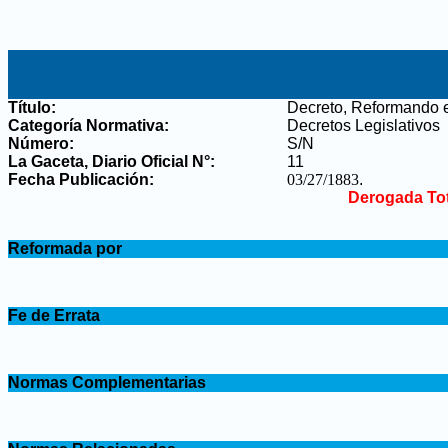
Título:
Decreto, Reformando el
Categoría Normativa:
Decretos Legislativos
Número:
S/N
La Gaceta, Diario Oficial N°
:
11
Fecha Publicación:
03/27/1883
.
Derogada To
.
Reformada por
.
.
Fe de Errata
.
.
Normas Complementarias
.
.