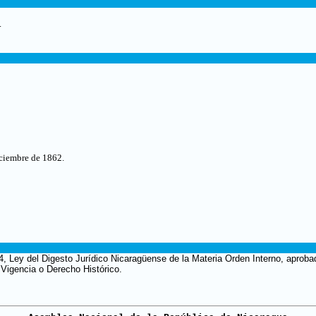
.
iciembre de 1862
.
4, Ley del Digesto Jurídico Nicaragüense de la Materia Orden Interno, aprobad
 Vigencia o Derecho Histórico.