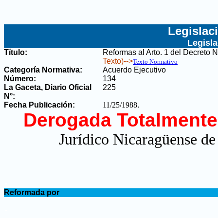
Legislac
Legisl
Título:
Reformas al Arto. 1 del Decreto 
Texto)-->
Texto Normativo
Categoría Normativa:
Acuerdo Ejecutivo
Número:
134
La Gaceta, Diario Oficial
225
N°
:
Fecha Publicación:
11/25/1988
.
Derogada Totalmente
Jurídico Nicaragüense de
.
Reformada por
.