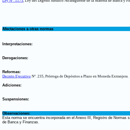
Ley N°. 1175
, Ley del Digesto Jurídico Nicaragüense de la Materia de Banca y Fi
.
Afectaciones a otras normas
.
Interpretaciones:
.
Derogaciones:
.
Reformas:
Decreto Ejecutivo
N°. 235, Prórroga de Depósitos a Plazo en Moneda Extranjera
.
.
Adiciones:
.
Suspensiones:
.
Observaciones:
Esta norma se encuentra incorporada en el Anexo III, Registro de Normas si
de Banca y Finanzas.