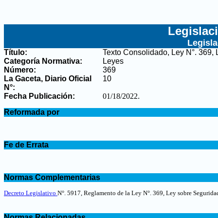
Legislac
Legisl
Título:
Texto Consolidado, Ley N°. 369, 
Categoría Normativa:
Leyes
Número:
369
La Gaceta, Diario Oficial
10
N°
:
Fecha Publicación:
01/18/2022
.
.
Reformada por
.
.
Fe de Errata
.
.
Normas Complementarias
.
Decreto Legislativo
N°. 5917, Reglamento de la Ley N°. 369, Ley sobre Segurida
.
Normas Relacionadas