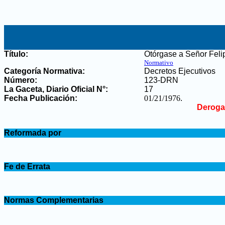
Título:
Otórgase a Señor Feli
Normativo
Categoría Normativa:
Decretos Ejecutivos
Número:
123-DRN
La Gaceta, Diario Oficial N°
:
17
Fecha Publicación:
01/21/1976
.
Deroga
.
Reformada por
.
.
Fe de Errata
.
.
Normas Complementarias
.