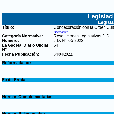
Legislac
Legisl
Título:
Condecoración con la Orden Cult
Normativo
Categoría Normativa:
Resoluciones Legislativas J. D.
Número:
J.D. N°. 05-2022
La Gaceta, Diario Oficial
64
N°
:
Fecha Publicación:
04/04/2022
.
.
Reformada por
.
.
Fe de Errata
.
.
Normas Complementarias
.
.
Normas Relacionadas