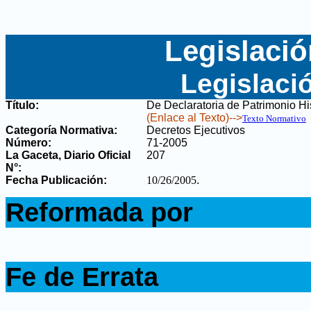
Legislació
Legislaci
Título:
De Declaratoria de Patrimonio His
(Enlace al Texto)-->
Texto Normativo
Categoría Normativa:
Decretos Ejecutivos
Número:
71-2005
La Gaceta, Diario Oficial
207
N°
:
Fecha Publicación:
10/26/2005
.
.
Reformada por
.
.
Fe de Errata
.