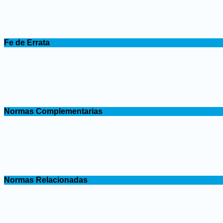
.
Fe de Errata
.
.
Normas Complementarias
.
.
Normas Relacionadas
.