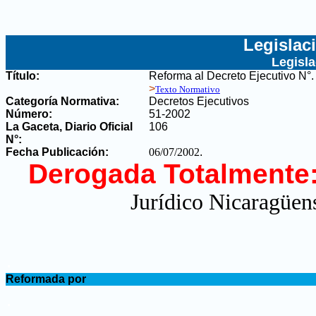
Legislac
Legisl
Título:
Reforma al Decreto Ejecutivo N°
>
Texto Normativo
Categoría Normativa:
Decretos Ejecutivos
Número:
51-2002
La Gaceta, Diario Oficial
106
N°
:
Fecha Publicación:
06/07/2002
.
Derogada Totalmente
Jurídico Nicaragüens
.
Reformada por
.