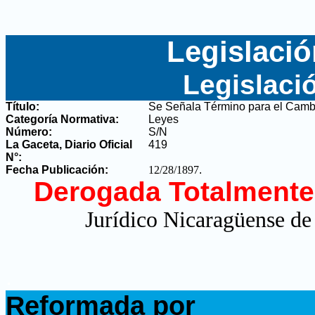
Legislació
Legislaci
Título:
Se Señala Término para el Cambi
Categoría Normativa:
Leyes
Número:
S/N
La Gaceta, Diario Oficial
419
N°
:
Fecha Publicación:
12/28/1897
.
Derogada Totalmente
Jurídico Nicaragüense de
.
Reformada por