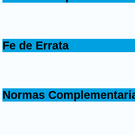
.
.
Fe de Errata
.
.
Normas Complementari
.
.