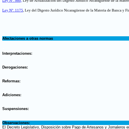
Ley N°. 980,
Ley de Actualización del Digesto Jurídico Nicaragüense de la Mater
Ley N°. 1175
, Ley del Digesto Jurídico Nicaragüense de la Materia de Banca y Fi
.
Afectaciones a otras normas
.
Interpretaciones:
.
Derogaciones:
.
Reformas:
.
Adiciones:
.
Suspensiones:
.
Observaciones:
El Decreto Legislativo, Disposición sobre Pago de Artesanos y Jornaleros e