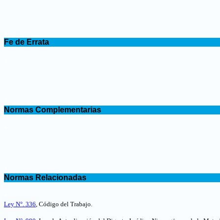
.
Fe de Errata
.
.
Normas Complementarias
.
.
Normas Relacionadas
.
Ley N°. 336
, Código del Trabajo.