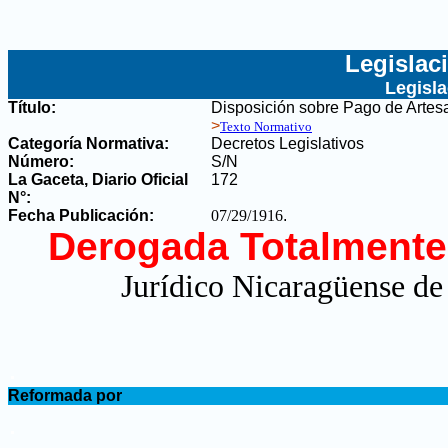
Legislac
Legisl
Título:
Disposición sobre Pago de Artes
>
Texto Normativo
Categoría Normativa:
Decretos Legislativos
Número:
S/N
La Gaceta, Diario Oficial
172
N°
:
Fecha Publicación:
07/29/1916
.
Derogada Totalmente
Jurídico Nicaragüense de
.
Reformada por
.