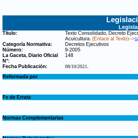
Legislac
Legisl
Título:
Texto Consolidado, Decreto Ejecu
Acuicultura
.
(Enlace al Texto)-->
T
Categoría Normativa:
Decretos Ejecutivos
Número:
9-2005
La Gaceta, Diario Oficial
148
N°
:
Fecha Publicación:
08/10/2021
.
.
Reformada por
.
.
Fe de Errata
.
.
Normas Complementarias
.
.