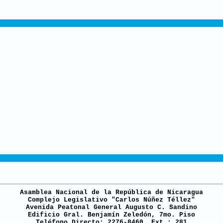
Asamblea Nacional de la República de Nicaragua
Complejo Legislativo "Carlos Núñez Téllez"
Avenida Peatonal General Augusto C. Sandino
Edificio Gral. Benjamín Zeledón, 7mo. Piso
Teléfono Directo: 2276-8460. Ext.: 281