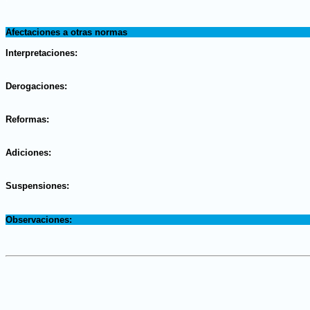
.
Afectaciones a otras normas
.
Interpretaciones:
.
Derogaciones:
.
Reformas:
.
Adiciones:
.
Suspensiones:
.
Observaciones: