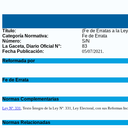
Título:
(Fe de Erratas a la Le
Categoría Normativa:
Fe de Errata
Número:
S/N
La Gaceta, Diario Oficial N°
:
83
Fecha Publicación:
05/07/2021
.
.
Reformada por
.
.
Fe de Errata
.
.
Normas Complementarias
.
Ley N°. 331
, Texto Íntegro de la Ley N°. 331, Ley Electoral, con sus Reformas In
.
Normas Relacionadas
.