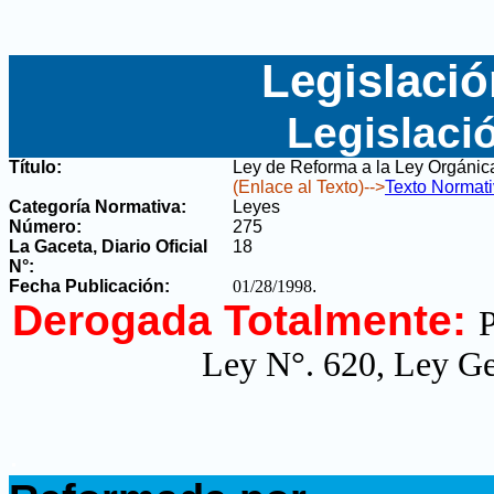
Legislació
Legislaci
Título:
Ley de Reforma a la Ley Orgánica
(Enlace al Texto)-->
Texto Normat
Categoría Normativa:
Leyes
Número:
275
La Gaceta, Diario Oficial
18
N°
:
Fecha Publicación:
01/28/1998
.
Derogada Totalmente:
P
Ley N°. 620, Ley Ge
.