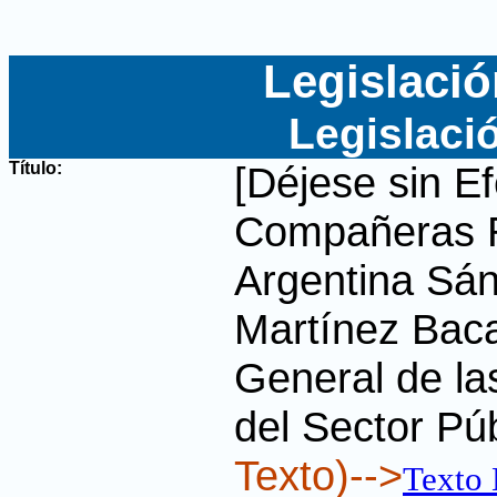
Legislació
Legislaci
Título:
[Déjese sin E
Compañeras R
Argentina Sán
Martínez Baca
General de la
del Sector P
Texto)-->
Texto