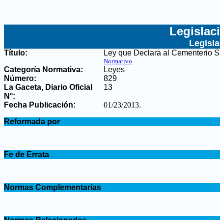
Legislac
Legisl
Título:
Ley que Declara al Cementerio 
Normativo
Categoría Normativa:
Leyes
Número:
829
La Gaceta, Diario Oficial
13
N°
:
Fecha Publicación:
01/23/2013
.
.
Reformada por
.
.
Fe de Errata
.
.
Normas Complementarias
.
.