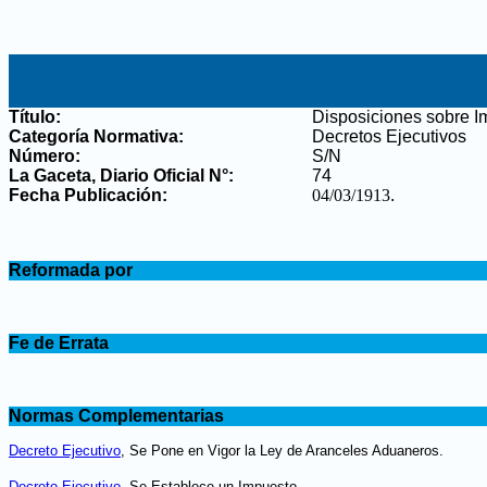
Título:
Disposiciones sobre 
Categoría Normativa:
Decretos Ejecutivos
Número:
S/N
La Gaceta, Diario Oficial N°
:
74
Fecha Publicación:
04/03/1913
.
.
Reformada por
.
.
Fe de Errata
.
.
Normas Complementarias
.
Decreto Ejecutivo
, Se Pone en Vigor la Ley de Aranceles Aduaneros.
Decreto Ejecutivo
, Se Establece un Impuesto
.