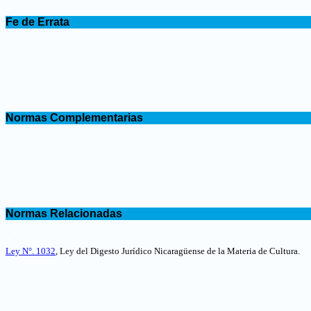
.
Fe de Errata
.
.
Normas Complementarias
.
.
Normas Relacionadas
.
Ley N°. 1032
, Ley del Digesto Jurídico Nicaragüense de la Materia de Cultura
.
.