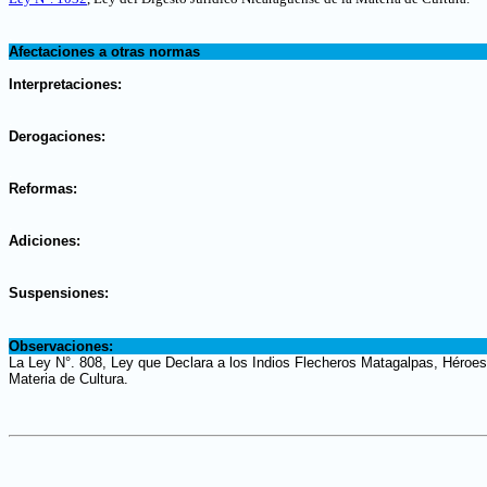
.
Afectaciones a otras normas
.
Interpretaciones:
.
Derogaciones:
.
Reformas:
.
Adiciones:
.
Suspensiones:
.
Observaciones:
La Ley N°. 808, Ley que Declara a los Indios Flecheros Matagalpas, Héroes 
Materia de Cultura.