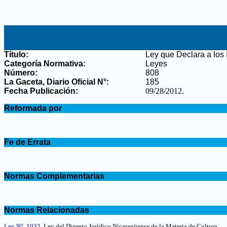
Título:
Ley que Declara a los 
Categoría Normativa:
Leyes
Número:
808
La Gaceta, Diario Oficial N°
:
185
Fecha Publicación:
09/28/2012
.
.
Reformada por
.
.
Fe de Errata
.
.
Normas Complementarias
.
.
Normas Relacionadas
.
Ley N°. 1032
,
Ley del Digesto Jurídico Nicaragüense de la Materia de Cultura
.