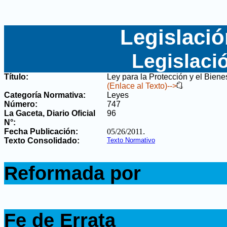
Legislació
Legislaci
Título:
Ley para la Protección y el Bien
(Enlace al Texto)-->
Categoría Normativa:
Leyes
Número:
747
La Gaceta, Diario Oficial
96
N°
:
Fecha Publicación:
05/26/2011
.
Texto Consolidado:
Texto Normativo
.
Reformada por
.
.
Fe de Errata